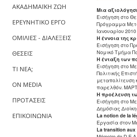
ΑΚΑΔΗΜΑΪΚΗ ΖΩΗ
Μια αξιολόγηση
Εισήγηση στο Θε
ΕΡΕΥΝΗΤΙΚΟ ΕΡΓΟ
Πρόγραμμα Μετα
Ιανουαρίου 2010
ΟΜΙΛΙΕΣ - ΔΙΑΛΕΞΕΙΣ
Η έννοια της κ
Εισήγηση στο Πρ
Νομικό Τμήμα Πα
ΘΕΣΕΙΣ
Η ένταξη των π
Εισήγηση στο Με
ΤΙ ΝΕΑ;
Πολιτικής Επιστ
μεταπολίτευση κ
ON MEDIA
παρελθόν. ΜΑΡΤ
Η προέλευση τ
ΠΡΟΤΑΣΕΙΣ
Εισήγηση στο Με
Δημόσιας Διοίκ
ΕΠΙΚΟΙΝΩΝΙΑ
La notion de la l
Εργασία στον Μετ
La transition aux
Mémoire de D.E.A.